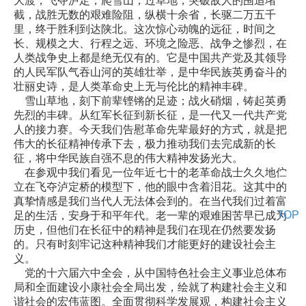
大渡，飞夺泸定，爬雪山，过草地，突破敌人的围追堵
截，战胜无数的艰难险阻，纵横十余省，长驱二万五千
里，终于胜利到达陕北。这次惊心动魄的远征，时间之
长、规模之大、行程之远、环境之险恶、战争之惨烈，在
人类战争史上都是绝无仅有的。它是中国共产党及其领导
的人民军队气吞山河的英雄壮举，是中华民族英勇奋斗的
壮丽史诗，是人类革命史上无与伦比的精神丰碑。
雪山草地，刻下前辈铿锵的足迹；战火硝烟，铸起英勇
先烈的丰碑。从红军长征到新长征，是一代又一代共产党
人的接力赛。今天我们告慰革命先辈最好的方式，就是把
伟大的长征精神传承下去，极力推动我们去完成新的长
征，将中华民族自强不息的伟大精神发扬光大。
在参观中我们看见一位年近七十的老革命战士久久地伫
立在飞夺泸定桥的模型下，他的眼中含着泪花。这其中的
真挚情感是我们当代人无法体会到的。在当代我们过着富
TOP
足的生活，安身于和平年代。老一辈的艰难困苦早已成为
历史，但他们在长征中的精神是我们在现在仍然要发扬
的。只有时刻牢记这种精神我们才能更好的建设社会主
义。
党的十六届六中全会，从中国特色社会主义事业总体布
局和全面建设小康社会全局出发，绘就了构建社会主义和
谐社会的宏伟蓝图。全面贯彻科学发展观，构建社会主义