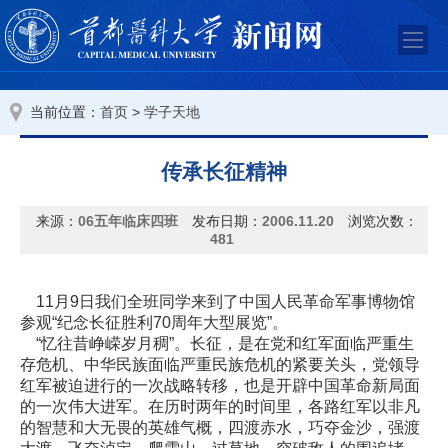
当前位置：
>
首页
学子天地
传承长征精神
来源：
06五年临床四班
发布日期：
2006.11.20
浏览次数：
481
11月9日我们全班同学来到了中国人民革命军事博物馆
参观“纪念长征胜利70周年大型展览”。
“忆往昔峥嵘岁月稠”。长征，是在党和红军面临严重生
存危机、中华民族面临严重民族危机的紧要关头，党领导
红军被迫进行的一次战略转移，也是开辟中国革命新局面
的一次伟大进军。在历时两年的时间里，各路红军以非凡
的智慧和大无畏的英雄气概，四渡赤水，巧夺金沙，强渡