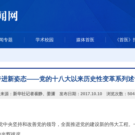
闻专题
学术校园
媒体首医
《首医》
奋进新姿态——党的十八大以来历史性变革系列述
来源：
新华社记者崔静、姜潇
发布日期：
2017.10.10
浏览次数：
504
中央坚持和改善党的领导，全面推进党的建设新的伟大工程。
的光辉彼岸。