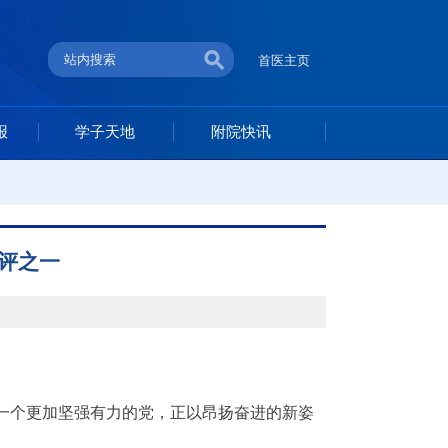
首医主页
报
学子天地
附院快讯
评之一
一个更加坚强有力的党，正以昂扬奋进的新姿