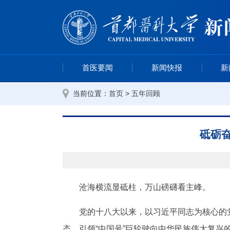
首医要闻
新闻快报
新
当前位置：
>
首页
五年回顾
砥砺
沧海横流显砥柱，万山磅礴看主峰。
党的十八大以来，以习近平同志为核心的党
态，引领“中国号”巨轮驶向中华民族伟大复兴