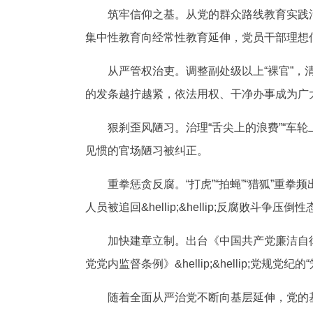
筑牢信仰之基。从党的群众路线教育实践活动到“三
集中性教育向经常性教育延伸，党员干部理想
从严管权治吏。调整副处级以上“裸官”，清理党
的发条越拧越紧，依法用权、干净办事成为广
狠刹歪风陋习。治理“舌尖上的浪费”“车轮上的腐败
见惯的官场陋习被纠正。
重拳惩贪反腐。“打虎”“拍蝇”“猎狐”重拳
人员被追回&hellip;&hellip;反腐败斗争
加快建章立制。出台《中国共产党廉洁自律
党党内监督条例》&hellip;&hellip;党
随着全面从严治党不断向基层延伸，党的基