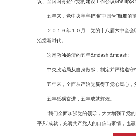
议、全国国有企业党的建设工作会议&hellip;&hel
五年来，党中央牢牢把准“中国号”航船的前
２０１６年１０月，党的十八届六中全会明
治党新时代。
这是激浊扬清的五年&mdash;&mdash;
中央政治局从自身做起，制定并严格遵守中
五年来，全面从严治党赢得了党心民心，党
五年砥砺奋进，五年成就辉煌。
“我们全面加强党的领导，大大增强了党的凝聚力
平凡”成就，充满共产党人的自信与豪情，也