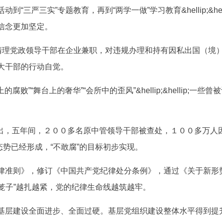
严三实”专题教育，再到“两学一做”学习教育&hellip;&hel
信念更加坚定。
政领导干部在企业兼职，对违规办理和持有因私出国（境）证件的干部进
大干部的行动自觉。
”“舞台上的奢华”“会所中的歪风”&hellip;&hellip;
频出，五年间，２００多名原中管领导干部被查处，１００多万
压倒性态势已经形成，“不敢腐”的目标初步实现。
准则》，修订《中国共产党纪律处分条例》，通过《关于新形
规党纪的“笼子”越扎越紧，党的纪律生命线越筑越牢。
层建设全面进步、全面过硬。基层党组织建设整体水平得到提