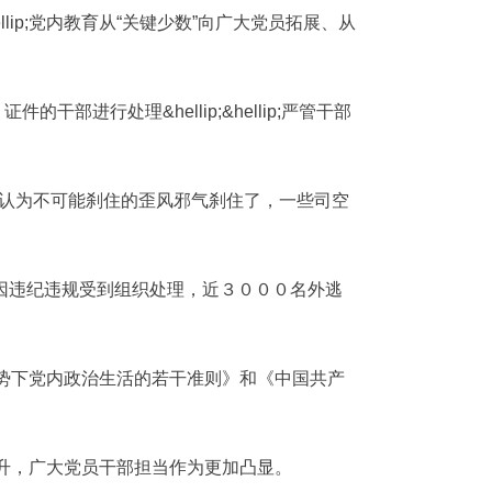
lip;党内教育从“关键少数”向广大党员拓展、从
行处理&hellip;&hellip;严管干部
一些曾被认为不可能刹住的歪风邪气刹住了，一些司空
人因违纪违规受到组织处理，近３０００名外逃
势下党内政治生活的若干准则》和《中国共产
升，广大党员干部担当作为更加凸显。