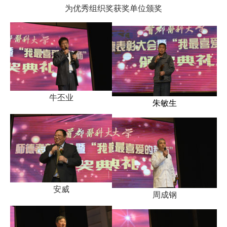
为优秀组织奖获奖单位颁奖
牛丕业
朱敏生
安威
周成钢