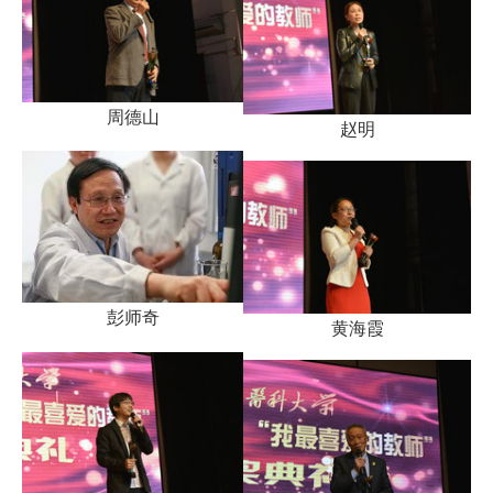
周德山
赵明
彭师奇
黄海霞