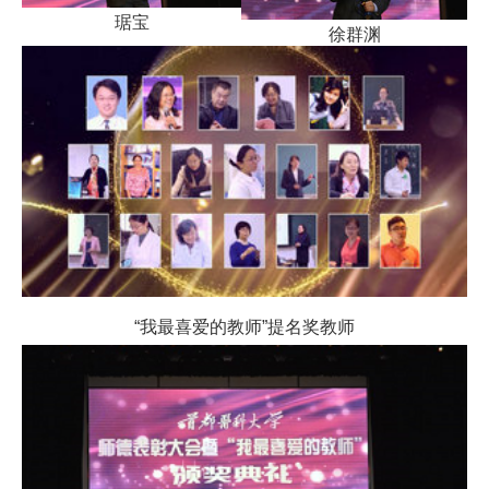
琚
宝
徐群渊
“我最喜爱的教师”提名奖教师