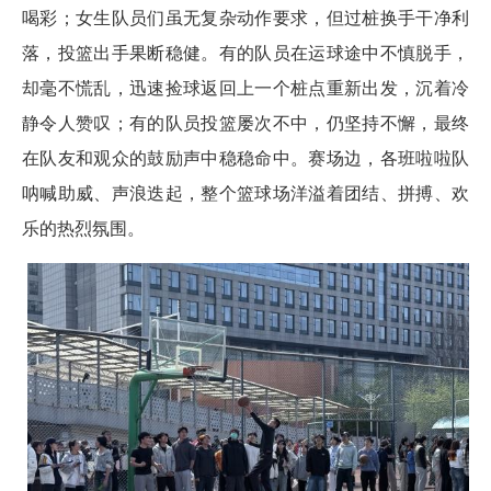
喝彩；女生队员们虽无复杂动作要求，但过桩换手干净利
落，投篮出手果断稳健。有的队员在运球途中不慎脱手，
却毫不慌乱，迅速捡球返回上一个桩点重新出发，沉着冷
静令人赞叹；有的队员投篮屡次不中，仍坚持不懈，最终
在队友和观众的鼓励声中稳稳命中。赛场边，各班啦啦队
呐喊助威、声浪迭起，整个篮球场洋溢着团结、拼搏、欢
乐的热烈氛围。