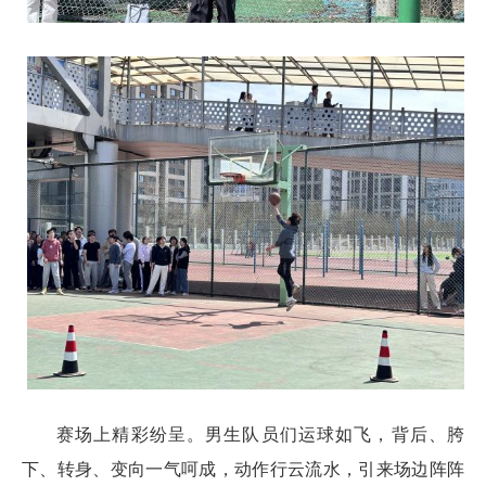
赛场上精彩纷呈。男生队员们运球如飞，背后、胯
下、转身、变向一气呵成，动作行云流水，引来场边阵阵