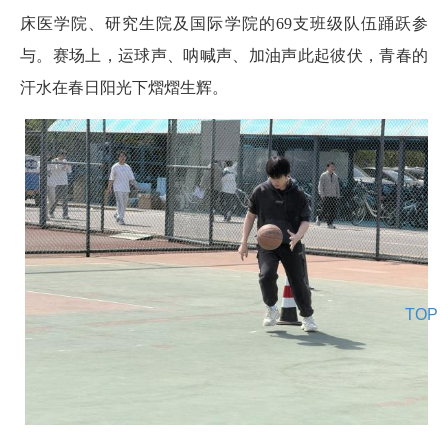
床医学院、研究生院及国际学院的69支班级队伍踊跃参
与。赛场上，运球声、呐喊声、加油声此起彼伏，青春的
汗水在春日阳光下熠熠生辉。
TOP