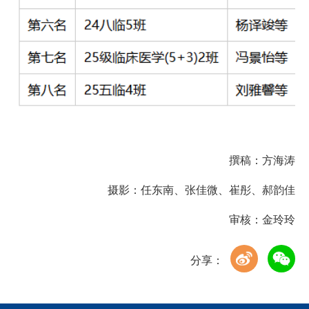
撰稿：方海涛
摄影：任东南、张佳微、崔彤、郝韵佳
审核：金玲玲
分享：