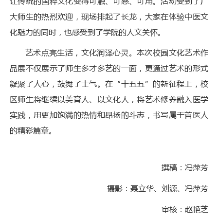
让传统的国粹文化变得可触、可感、可用。活动受到了广
大师生的热烈欢迎，现场排起了长龙，大家在体验中医文
化魅力的同时，也感受到了学院的人文关怀。
艺术点亮生活，文化润泽心灵。本次校园文化艺术作
品展不仅展示了师生多才多艺的一面，更通过艺术的形式
凝聚了人心，鼓舞了士气。在“十五五”的新征程上，校
区师生将继续以美育人、以文化人，将艺术修养融入医学
实践，用更加饱满的热情和昂扬的斗志，书写属于首医人
的精彩篇章。
撰稿：冯萍芳
摄影：聂立华、刘源、冯萍芳
审核：赵艳芝