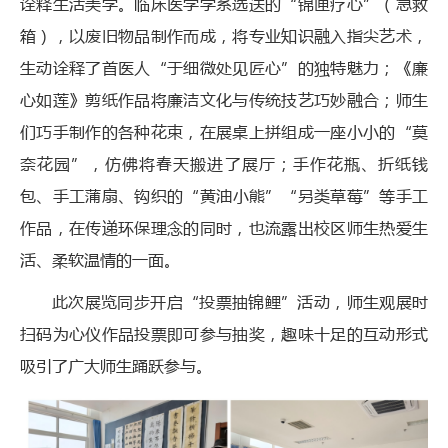
诠释生活美学。临床医学学系选送的“锦匣疗心”（急救
箱），以废旧物品制作而成，将专业知识融入指尖艺术，
生动诠释了首医人“于细微处见匠心”的独特魅力；《廉
心如莲》剪纸作品将廉洁文化与传统技艺巧妙融合；师生
们巧手制作的各种花束，在展桌上拼组成一座小小的“莫
奈花园”，仿佛将春天搬进了展厅；手作花瓶、折纸钱
包、手工蒲扇、钩织的“黄油小熊”“另类草莓”等手工
作品，在传递环保理念的同时，也流露出校区师生热爱生
活、柔软温情的一面。
此次展览同步开启“投票抽锦鲤”活动，师生观展时
扫码为心仪作品投票即可参与抽奖，趣味十足的互动形式
吸引了广大师生踊跃参与。