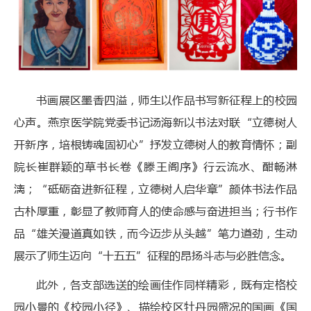
书画展区墨香四溢，师生以作品书写新征程上的校园
心声。燕京医学院党委书记汤海新以书法对联“立德树人
开新序，培根铸魂固初心”抒发立德树人的教育情怀；副
院长崔群颖的草书长卷《滕王阁序》行云流水、酣畅淋
漓；“砥砺奋进新征程，立德树人启华章”颜体书法作品
古朴厚重，彰显了教师育人的使命感与奋进担当；行书作
品“雄关漫道真如铁，而今迈步从头越”笔力遒劲，生动
展示了师生迈向“十五五”征程的昂扬斗志与必胜信念。
此外，各支部选送的绘画佳作同样精彩，既有定格校
园小景的《校园小径》、描绘校区牡丹园盛况的国画《国