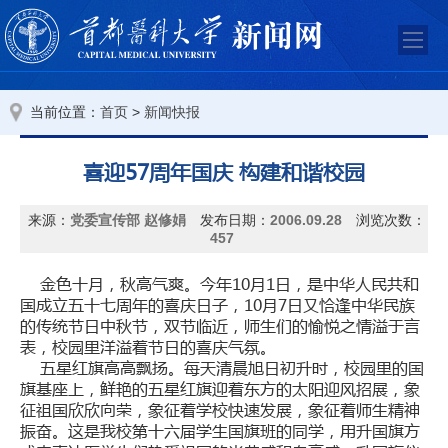
当前位置：
>
首页
新闻快报
喜迎57周年国庆 构建和谐校园
来源：
党委宣传部 赵修娟
发布日期：
2006.09.28
浏览次数：
457
金色十月，秋高气爽。今年10月1日，是中华人民共和
国成立五十七周年的喜庆日子，10月7日又恰逢中华民族
的传统节日中秋节，双节临近，师生们的愉悦之情溢于言
表，校园里洋溢着节日的喜庆气氛。
五星红旗高高飘扬。每天清晨旭日初升时，校园里的国
旗基座上，鲜艳的五星红旗迎着东方的太阳迎风招展，象
征祖国欣欣向荣，象征着学校快速发展，象征着师生精神
振奋。这是我校第十六届学生国旗班的同学，用升国旗方