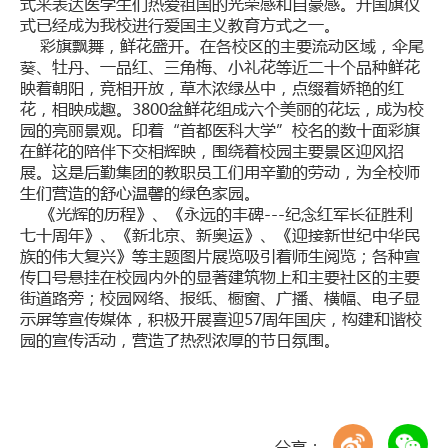
式来表达医学生们热爱祖国的光荣感和自豪感。升国旗仪
式已经成为我校进行爱国主义教育方式之一。
彩旗飘舞，鲜花盛开。在各校区的主要流动区域，伞尾
葵、牡丹、一品红、三角梅、小礼花等近二十个品种鲜花
映着朝阳，竞相开放，草木浓绿丛中，点缀着娇艳的红
花，相映成趣。3800盆鲜花组成六个美丽的花坛，成为校
园的亮丽景观。印着“首都医科大学”校名的数十面彩旗
在鲜花的陪伴下交相辉映，围绕着校园主要景区迎风招
展。这是后勤集团的教职员工们用辛勤的劳动，为全校师
生们营造的舒心温馨的绿色家园。
《光辉的历程》、《永远的丰碑---纪念红军长征胜利
七十周年》、《新北京、新奥运》、《迎接新世纪中华民
族的伟大复兴》等主题图片展览吸引着师生阅览；各种宣
传口号悬挂在校园内外的显著建筑物上和主要社区的主要
街道路旁；校园网络、报纸、橱窗、广播、横幅、电子显
示屏等宣传媒体，积极开展喜迎57周年国庆，构建和谐校
园的宣传活动，营造了热烈浓厚的节日氛围。
分享：