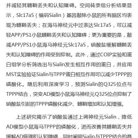
并减轻其髓鞘丢失和认知障碍。空间转录组分析结果显
示，Slc17a5（编码Sialin）基因敲除小鼠的所有脑区均表
现为髓鞘丢失；在海马神经元中过表达Slc17a5，可以减
轻APP/PS1小鼠髓鞘丢失和认知障碍；更为重要的是，敲
减APP/PS1小鼠海马神经元Slc17a5，硝酸盐缓解髓鞘丢
失和认知障碍的作用受到抑制。此外，通过COIP实验和蛋
白组学分析筛选出与Sialin发生相互作用的蛋白，并应用
MST实验验证Sialin与TPPP蛋白相互作用可以减少TPPP的
磷酸化。随后利用深度学习，预测Sialin的Q325位点与
TPPP结合，突变AD模型小鼠海马神经元Q325位点抑制了
硝酸盐引起的TPPP磷酸化减少、髓鞘增加和认知增强。
上述研究揭示了硝酸盐通过上调神经元Sialin，降低
AD模型小鼠海马TPPP的磷酸化，进而改善其髓鞘丢失并
缓解AD病理和认知障碍，同时阐明Sialin与TPPP结合的具