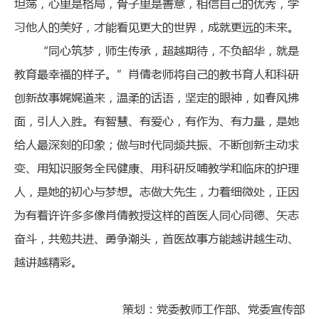
坦荡，心里是格局，骨子里是善意，相信自己的优秀，学
习他人的美好，才能看见更大的世界，成就更远的未来。
“同心筑梦，师生传承，超越期待，不负韶华，就是
教育最幸福的样子。”肖倩老师将自己的教书育人和科研
创新故事娓娓道来，温柔的话语，坚定的眼神，如春风拂
面，引人入胜。有智慧、有爱心，有作为、有力量，是她
给人最深刻的印象；做与时代同频共振、不断创新主动求
变、用知识服务全民健康、用科研反哺教学和临床的护理
人，是她的初心与梦想。志做大先生，力着细微处，正因
为有着许许多多像肖倩教授这样的首医人同心同德、矢志
奋斗，共勉共进、勇争潮头，首医故事方能越讲越生动、
越讲越精彩。
策划：党委教师工作部、党委宣传部