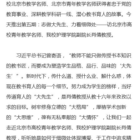
校北京市教学名师、北京市青年教学名师获得者忠于党的
教育事业、深耕教学科研一线、潜心教书育人的故事。今
天推出第五期：志做大先生、力着细微处——访北京市高
校青年教学名师、我校护理学院副院长肖倩教授。
习近平总书记曾寄语，“教师不能只做传授书本知识
的教书匠，而要成为塑造学生品格、品行、品味的‘大先
生’”。新时代下，传什么道、授什么业、解什么惑，体
现在教书育人的每一个细节。努力成为学生的榜样，当好
传道育人的“大先生”，是肖倩教授从教十六年来孜孜以
求的目标。树牢修身立德的“大格局”，厚植学术创新
的“大思维”，葆有无私奉献的“大情怀”，让我们一起
走近北京市高校青年教学名师、我校护理学院副院长肖倩
教授，听听她是如何于细微处体现博爱、于工作中追求精