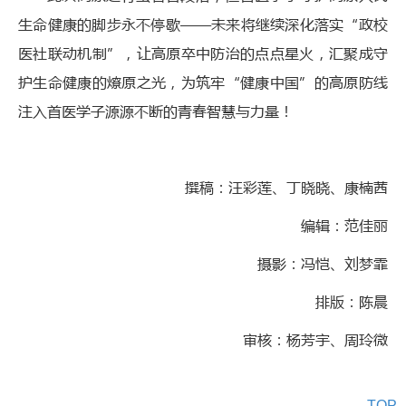
生命健康的脚步永不停歇——未来将继续深化落实“政校
医社联动机制”，让高原卒中防治的点点星火，汇聚成守
护生命健康的燎原之光，为筑牢“健康中国”的高原防线
注入首医学子源源不断的青春智慧与力量！
撰稿：汪彩莲、丁晓晓、康楠茜
编辑：范佳丽
摄影：冯恺、刘梦霏
排版：陈晨
审核：杨芳宇、周玲微
TOP