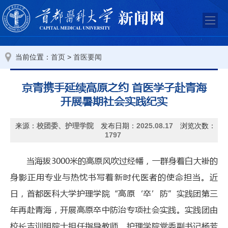
当前位置：
>
首页
首医要闻
京青携手延续高原之约 首医学子赴青海
开展暑期社会实践纪实
来源：
校团委、护理学院
发布日期：
2025.08.17
浏览次数：
1797
当海拔3000米的高原风吹过经幡，一群身着白大褂的
身影正用专业与热忱书写着新时代医者的使命担当。近
日，首都医科大学护理学院“高原‘卒’防”实践团第三
年再赴青海，开展高原卒中防治专项社会实践。实践团由
校长吉训明院士担任指导教师，护理学院党委副书记杨芳