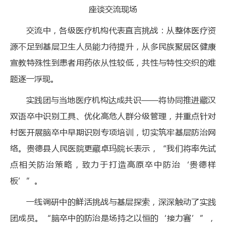
座谈交流现场
交流中，各级医疗机构代表直言挑战：从整体医疗资
源不足到基层卫生人员能力待提升，从多民族聚居区健康
宣教特殊性到患者用药依从性较低，共性与特性交织的难
题逐一浮现。
实践团与当地医疗机构达成共识——将协同推进藏汉
双语卒中识别工具、优化高危人群分级管理，并重点针对
村医开展脑卒中早期识别专项培训，切实筑牢基层防治网
络。贵德县人民医院更藏卓玛院长表示，“我们将率先试
点相关防治策略，致力于打造高原卒中防治‘贵德样
板’”。
一线调研中的鲜活挑战与基层探索，深深触动了实践
团成员。“脑卒中的防治是场持之以恒的‘接力赛’”，