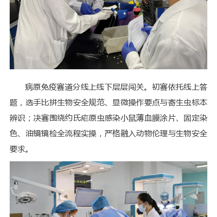
病原免疫赛道分线上线下层层闯关。初赛依托线上答
题，选手比拼生物安全规范、显微操作要点与寄生虫标本
辨识；决赛围绕约氏疟原虫感染小鼠薄血膜涂片、固定染
色、油镜镜检全流程实操，严格融入动物伦理与生物安全
要求。