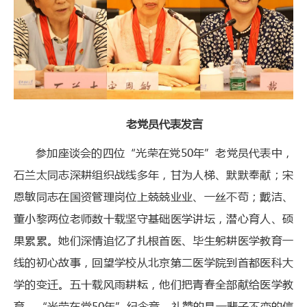
老党员代表发言
参加座谈会的四位“光荣在党50年”老党员代表中，
石兰太同志深耕组织战线多年，甘为人梯、默默奉献；宋
恩敏同志在国资管理岗位上兢兢业业、一丝不苟；戴洁、
董小黎两位老师数十载坚守基础医学讲坛，潜心育人、硕
果累累。她们深情追忆了扎根首医、毕生躬耕医学教育一
线的初心故事，回望学校从北京第二医学院到首都医科大
学的变迁。五十载风雨耕耘，他们把青春全部献给医学教
育，“光荣在党50年”纪念章，礼赞的是一辈子不变的信