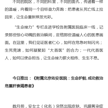
不同的院区，不同的科室，不同的面孔，传递着一样
的温暖，向着同一个目标奋力奔跑：把患者从死亡线上拉
回来，让生命重新焕发光彩。
“生命接力”专栏走进学校各附属医院临床一线，记
录那些惊心动魄的救治瞬间，定格那些温暖人心的医患画
面。在这里，我们见证医者仁心，如何在危急时刻闪光；
生死竞速，如何凝聚起“大首医”的合力；一代代首医
人，如何以使命担当，让生命接力薪火相传、生生不息。
今日推出：《附属北京佑安医院：生命护航 成功救治
危重肝衰竭患者》
数月前，安女士（化名）突然出现皮肤、巩膜黄染症