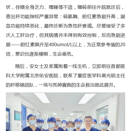
状，伴随全身乏力、嗜睡等不适，辗转前往外院就诊后，
查出肝功能指标严重异常：转氨酶、胆红素急剧升高，凝
血功能持续恶化，最终诊断为急性肝衰竭。尽管接受了多
次人工肝治疗，但其病情并未得到有效控制，反而急剧进
展——胆红素飙升至400umol/L以上，为正常参考值的20
倍，意识也逐渐模糊，生命垂危。
随后，安女士及家属抱着一线生机，立即前往首都医
科大学附属北京佑安医院，联系了重症医学科栗光明主任
的肝移植团队，一场与死神赛跑的生命救治就此展开。