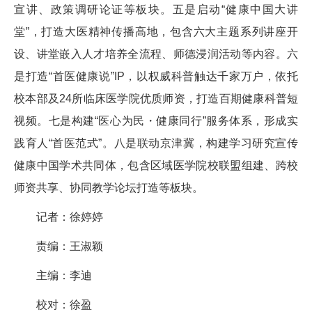
宣讲、政策调研论证等板块。五是启动“健康中国大讲
堂”，打造大医精神传播高地，包含六大主题系列讲座开
设、讲堂嵌入人才培养全流程、师德浸润活动等内容。六
是打造“首医健康说”IP，以权威科普触达千家万户，依托
校本部及24所临床医学院优质师资，打造百期健康科普短
视频。七是构建“医心为民・健康同行”服务体系，形成实
践育人“首医范式”。八是联动京津冀，构建学习研究宣传
健康中国学术共同体，包含区域医学院校联盟组建、跨校
师资共享、协同教学论坛打造等板块。
记者：徐婷婷
责编：王淑颖
主编：李迪
校对：徐盈