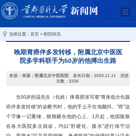
当前位置：
>
首页
附院快讯
晚期胃癌伴多发转移，附属北京中医医
院多学科联手为50岁的他搏出生路
来源：
来源：附属北京中医医院
发布日期：
2025.11.11
浏览
次数：
2238
当50岁的温先生（化姓）捧着那张写着“胃体低分化腺
癌伴多发转移”的诊断书时，他的手止不住地颤抖。“癌”这
个字像一记重锤，狠狠砸在他的心上。1月起，他因腹胀
在各大医院多次就诊，均以“肝硬化、腹水”进行保守治
疗，而腹水“可见异型细胞，考虑腺癌”的病理结果让温先