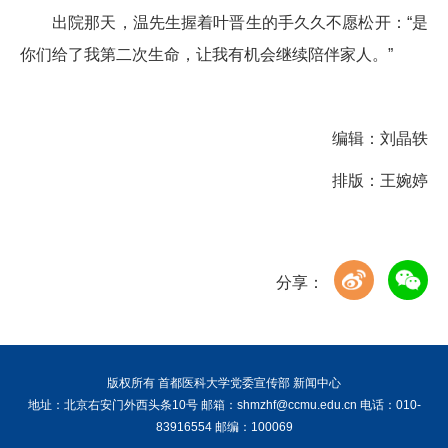
出院那天，温先生握着叶晋生的手久久不愿松开：“是
你们给了我第二次生命，让我有机会继续陪伴家人。”
编辑：刘晶轶
排版：王婉婷
分享：
版权所有 首都医科大学党委宣传部 新闻中心
地址：北京右安门外西头条10号 邮箱：shmzhf@ccmu.edu.cn 电话：010-
83916554 邮编：100069