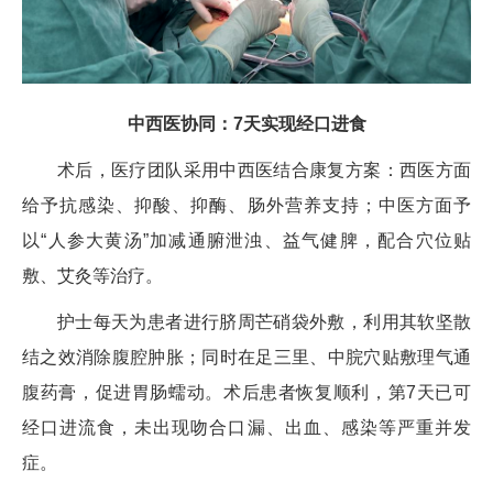
中西医协同：7天实现经口进食
术后，医疗团队采用中西医结合康复方案：西医方面
给予抗感染、抑酸、抑酶、肠外营养支持；中医方面予
以“人参大黄汤”加减通腑泄浊、益气健脾，配合穴位贴
敷、艾灸等治疗。
护士每天为患者进行脐周芒硝袋外敷，利用其软坚散
结之效消除腹腔肿胀；同时在足三里、中脘穴贴敷理气通
腹药膏，促进胃肠蠕动。术后患者恢复顺利，第7天已可
经口进流食，未出现吻合口漏、出血、感染等严重并发
症。