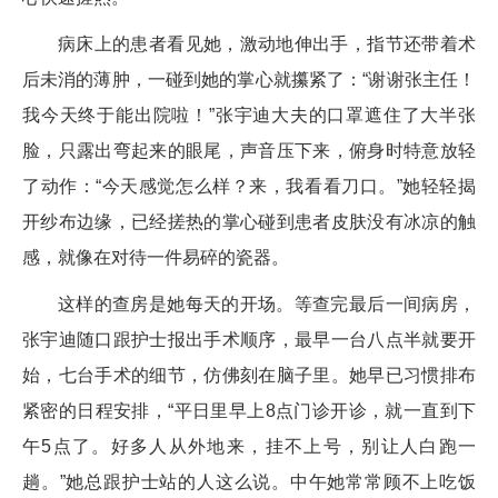
病床上的患者看见她，激动地伸出手，指节还带着术
后未消的薄肿，一碰到她的掌心就攥紧了：“谢谢张主任！
我今天终于能出院啦！”张宇迪大夫的口罩遮住了大半张
脸，只露出弯起来的眼尾，声音压下来，俯身时特意放轻
了动作：“今天感觉怎么样？来，我看看刀口。”她轻轻揭
开纱布边缘，已经搓热的掌心碰到患者皮肤没有冰凉的触
感，就像在对待一件易碎的瓷器。
这样的查房是她每天的开场。等查完最后一间病房，
张宇迪随口跟护士报出手术顺序，最早一台八点半就要开
始，七台手术的细节，仿佛刻在脑子里。她早已习惯排布
紧密的日程安排，“平日里早上8点门诊开诊，就一直到下
午5点了。好多人从外地来，挂不上号，别让人白跑一
趟。”她总跟护士站的人这么说。中午她常常顾不上吃饭