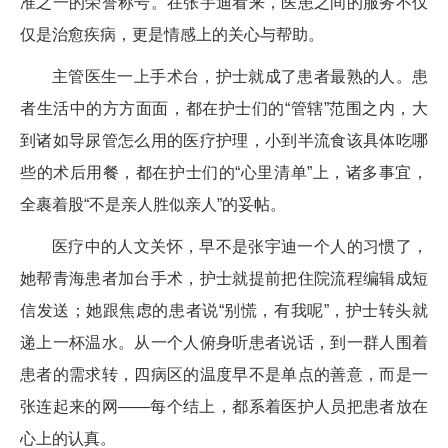
准之一的荣誉称号。在张宇迪看来，医患之间的服务不仅
仅是治愈疾病，更是情感上的关心与帮助。
主管医生一上手术台，护士就成了患者最熟的人。患
者生活中的方方面面，都在护士们的“管辖”范围之内，大
到诸如导尿管怎么用的医疗护理，小到半流食该具体吃哪
些的术后用餐，都在护士们的“心里清单”上，诸多事宜，
全裹着股“不是亲人胜似亲人”的妥帖。
医疗中的人文关怀，早不是张宇迪一个人的习惯了，
她帮青海患者加台手术，护士就提前把住院流程编辑成短
信发送；她跟焦虑的患者说“别慌，有我呢”，护士转头就
递上一杯温水。从一个人俯身听患者说话，到一群人围着
患者的需求转，四病区的温度早不是单点的善意，而是一
张连起来的网——每个结上，都系着医护人员把患者放在
心上的认真。