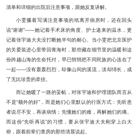
清单和详细的出院后注意事项，跟她反复讲解。
小雯攥着写满注意事项的纸离开病房时，还在回头
说“谢谢”——她记着手术床的角度、护士递来的温水，更
记着张宇迪大夫没打断她半句的耐心。当小雯把北京医护
的关爱装进心里带回青海时，那些藏在细节里的温暖和这
份跨越山海的生命托付，早已悄悄把不同民族的心连在了
一起——没有轰轰烈烈，却像山间的溪流，淡却绵长，成
了无比珍贵的牵挂。
而让她暖了一路的妥帖，对张宇迪和护理团队而言从
不是“额外的好”，而是她们心里默认的行医方式：先听患
者说尽不安，再谈病情；先懂她们的难，再解她们的痛。
而这份“先听再说”的习惯，要从张宇迪大夫刚穿上白大
褂，跟着前辈们查房的那些清晨说起。