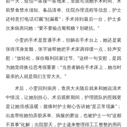
前一天，短信一条接一条地来，里面写清她手术时间、术
前禁食禁水须知、备品清单、住院办理流程等信息，护士
还特意打电话叮嘱“别漏看”；手术排到最后一台，护士多
次来病房问她：“要不要输点葡萄糖？别硬抗。”
小雯的手术是普通手术，但躺在手术台上，她还是紧
张得浑身发颤，张宇迪帮她把手术床调得缓一点，轻声安
慰：“放轻松，保你顺利回家过节。”这样一句安慰，是因
为她觉得换位思考很重要：“当患者躺在手术床上，她当时
最亲的人就是我们主管大夫。”
术后，小雯回到病房，查房大夫随后就来和她说清术
中情况，让她别担心。术后观察期间，护理团队的照顾更
是让她倍感温暖：腹痛时护士耐心告诉她“是正常现象”；
出血带给她怕弄脏床单、病服的窘迫，也被护士一句“这都
不算事”化解；出院那天，护士递来整理得工工整整的用药