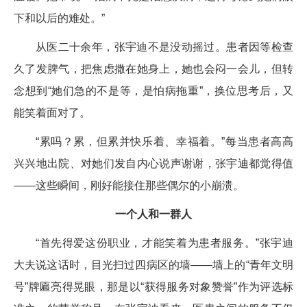
下和以后的难处。”
从医二十余年，张宇迪不是没动摇过。患者因等检查
久了发脾气，把焦虑撒在她身上，她也会闷一会儿，但转
念想到“她们急的不是等，是怕病拖重”，换位思考后，又
能笑着面对了。
“累吗？累，但累并快乐着、幸福着。”每当患者高高
兴兴地出院、对她们发自内心说声谢谢，张宇迪都觉得值
——这些瞬间，刚好能接住那些偶尔的小崩溃。
一个人和一群人
“首先得爱这份职业，才能笑着为患者服务。”张宇迪
大夫说这话时，目光扫过四病区的墙——墙上的“青年文明
号”牌匾亮得晃眼，那是以“获得服务对象赞誉”作为评选标