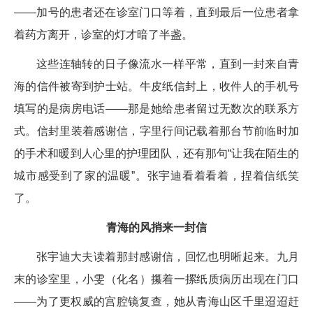
——加号的患者还在诊室门口等着，直到最后一位患者拿
着药方离开，诊室的灯才暗了半盏。
这些连轴转的日子像流水一样平常，直到一封来自青
海的信件被寄到护士站。牛皮纸信封上，收件人的手机号
填写的是病房电话——那是她给患者留过无数次的联系方
式。信封里装着感谢信，字里行间记载着那台节前临时加
的手术和暖到人心里的护理团队，还有那句“让我在陌生的
城市感受到了家的温暖”。张宇迪看着看着，捏着信纸笑
了。
青海的风捎来一封信
张宇迪大夫读着那封感谢信，回忆也明晰起来。九月
末的诊室里，小雯（化名）攥着一摞纸质病历出现在门口
——为了更权威的宫腔镜复查，她从青海山区千里迢迢赶