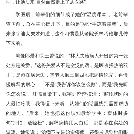
往，让她后来“自然而然走上了从医路”。
学医后，前辈们的细节成了她的“温度课本”。老前辈
查房前，总在掌心搓几下，目的是“别让手凉着患者”，后
来张宇迪大夫才知道，这个习惯是从老院长林巧稚那儿传
下来的。
就像郎景和院士曾说的：“林大夫给病人开出的第一张
处方是关爱。”这份关爱从不是空泛的话，是医者搓热的双
手，是蹲在病床边，等老人颠三倒四地把病情说完，再慢
慢解释的耐心——不是“我告诉你该怎么做”，而是“我先听
你怎么说”。耳濡目染下，张宇迪渐渐摸清：“辗转就医的
人最怕冷眼，我得慢下来听，从她们的话里找到需要帮助
的地方。”后来，她也把这份认知教给学生：查体时多
句“别怕，放轻松”，解释病情用大白话，都是落在实处的
温暖。她常说：“治病不光是治愈疾病，还得考虑到她们眼