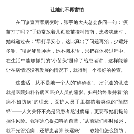
让她们不再害怕
在门诊查宫颈病变时，张宇迪大夫总会多问一句：“疫
苗打了吗？”手边常放着几页疫苗接种指南，患者犹豫时，
她就递过去：“早打早安心，这比真出了问题再治，少遭好
多罪。”聊起卵巢肿瘤，她不搬术语，只把在体检过程中、
在生活中能够抓到的“小苗头”掰碎了给患者讲，这样能够
让在病情还没有发展的情况下，就得到一个很好的检查。
这些话，从不是她一个人的“碎碎念”。张宇迪的做法
就是医院妇科各病区医护人员的缩影。妇科始终秉持着“治
病不如防病”的理念，医护人员手里都揣着类似的“预防
经”——人文关怀不光是陪患者熬过病痛，更要帮她们提前
挡住风险。张宇迪总提妇科的前辈，“从前辈们那时候起，
就不光管治病，还帮患者算‘长远账’——教她们怎么预防，