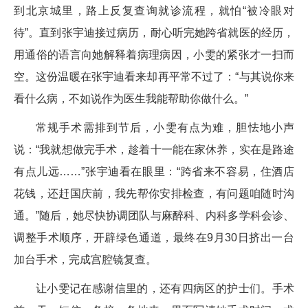
到北京城里，路上反复查询就诊流程，就怕“被冷眼对
待”。直到张宇迪接过病历，耐心听完她跨省就医的经历，
用通俗的语言向她解释着病理病因，小雯的紧张才一扫而
空。这份温暖在张宇迪看来却再平常不过了：“与其说你来
看什么病，不如说作为医生我能帮助你做什么。”
常规手术需排到节后，小雯有点为难，胆怯地小声
说：“我就想做完手术，趁着十一能在家休养，实在是路途
有点儿远……”张宇迪看在眼里：“跨省来不容易，住酒店
花钱，还赶国庆前，我先帮你安排检查，有问题咱随时沟
通。”随后，她尽快协调团队与麻醉科、内科多学科会诊、
调整手术顺序，开辟绿色通道，最终在9月30日挤出一台
加台手术，完成宫腔镜复查。
让小雯记在感谢信里的，还有四病区的护士们。手术