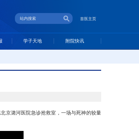
首医主页
报
学子天地
附院快讯
属北京潞河医院急诊抢救室，一场与死神的较量