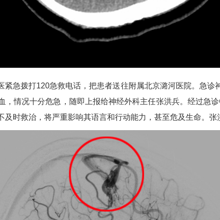
医紧急拨打120急救电话，把患者送往附属北京潞河医院。急诊
血，情况十分危急，随即上报给神经外科主任张洪兵。经过急诊
不及时救治，将严重影响其语言和行动能力，甚至危及生命。张