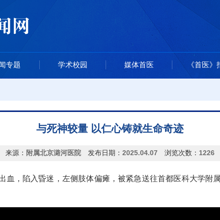
闻专题
学术校园
媒体首医
《首医》
与死神较量 以仁心铸就生命奇迹
来源：
附属北京潞河医院
发布日期：
2025.04.07
浏览次数：
1226
出血，陷入昏迷，左侧肢体偏瘫，被紧急送往首都医科大学附