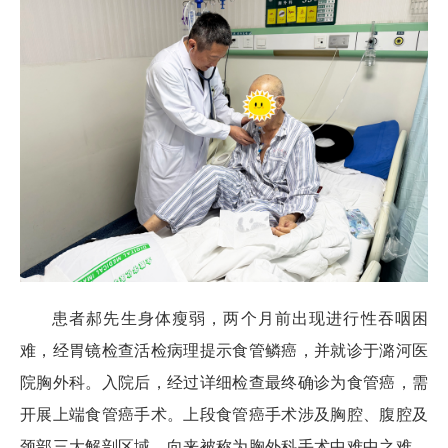
患者郝先生身体瘦弱，两个月前出现进行性吞咽困
难，经胃镜检查活检病理提示食管鳞癌，并就诊于潞河医
院胸外科。入院后，经过详细检查最终确诊为食管癌，需
开展上端食管癌手术。上段食管癌手术涉及胸腔、腹腔及
颈部三大解剖区域，向来被称为胸外科手术中难中之难。