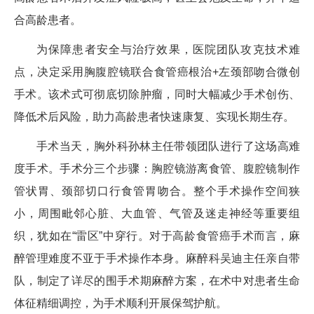
合高龄患者。
为保障患者安全与治疗效果，医院团队攻克技术难
点，决定采用胸腹腔镜联合食管癌根治+左颈部吻合微创
手术。该术式可彻底切除肿瘤，同时大幅减少手术创伤、
降低术后风险，助力高龄患者快速康复、实现长期生存。
手术当天，胸外科孙林主任带领团队进行了这场高难
度手术。手术分三个步骤：胸腔镜游离食管、腹腔镜制作
管状胃、颈部切口行食管胃吻合。整个手术操作空间狭
小，周围毗邻心脏、大血管、气管及迷走神经等重要组
织，犹如在“雷区”中穿行。对于高龄食管癌手术而言，麻
醉管理难度不亚于手术操作本身。麻醉科吴迪主任亲自带
队，制定了详尽的围手术期麻醉方案，在术中对患者生命
体征精细调控，为手术顺利开展保驾护航。